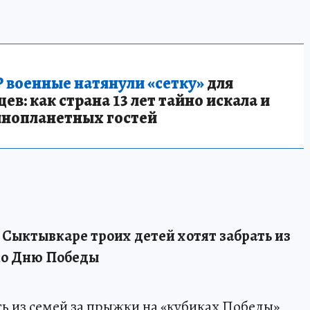
 военные натянули «сетку»
для
в: как страна 13 лет тайно искала и
инопланетных гостей
в Сыктывкаре троих детей хотят забрать из
 ко Дню Победы
ть из семей за прыжки на «кубиках Победы»