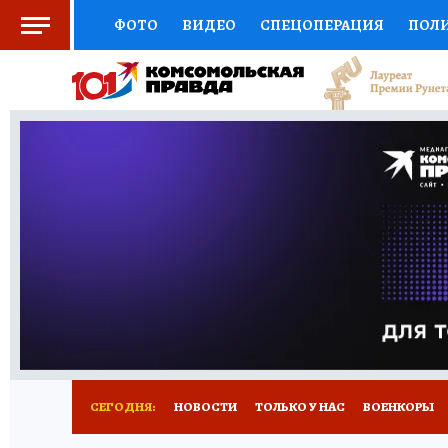
ФОТО
ВИДЕО
СПЕЦОПЕРАЦИЯ
ПОЛ
СОЦПОДДЕРЖКА
НАУКА
СПОРТ
КО
ВЫБОР ЭКСПЕРТОВ
ДОКТОР
ФИНАНС
КНИЖНАЯ ПОЛКА
ПРОГНОЗЫ НА СПОРТ
ПРЕСС-ЦЕНТР
НЕДВИЖИМОСТЬ
ТЕЛЕ
РАДИО КП
РЕКЛАМА
ТЕСТЫ
НОВОЕ 
СЕГОДНЯ:
НОВОСТИ
ТОЛЬКО У НАС
ВОЕНКОРЫ