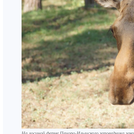
На лосиной ферме Печоро-Илычского заповедника зак