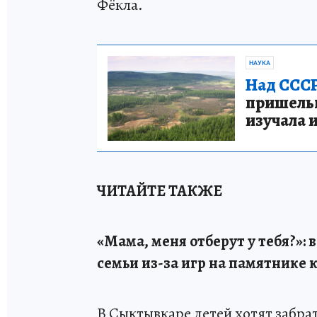
Фёкла.
НАУКА
Над СССР
пришельце
изучала 
ЧИТАЙТЕ ТАКЖЕ
«Мама, меня отберут у тебя?»: 
семьи из-за игр на памятнике
В Сыктывкаре детей хотят забра