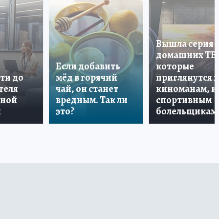
Вышла серия
домашних ТВ
Если добавить
которые
ти до
мёд в горячий
приглянутся 
теля
чай, он станет
киноманам, и
дной
вредным. Так ли
спортивным
и
это?
болельщикам