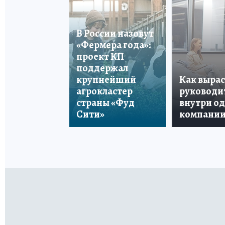
В России назовут
«Фермера года»:
проект КП
поддержал
крупнейший
Как вырас
агрокластер
руководи
страны «Фуд
внутри о
Сити»
компани