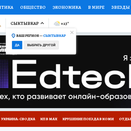
ИТИКА
ОБЩЕСТВО
ЭКОНОМИКА
В МИРЕ
ЗВЕЗДЫ
ЛУМНИСТЫ
ПРОИСШЕСТВИЯ
НАЦИОНАЛЬНЫЕ ПРОЕК
СЫКТЫВКАР
+23
°
ВАШ РЕГИОН —
СЫКТЫВКАР
Ы
ОТКРЫВАЕМ МИР
Я ЗНАЮ
СЕМЬЯ
ЖЕНСКИЕ СЕ
ДА
ВЫБРАТЬ ДРУГОЙ
ПРОМОКОДЫ
СЕРИАЛЫ
СПЕЦПРОЕКТЫ
ДЕФИЦИТ
ВИЗОР
КОЛЛЕКЦИИ
КОНКУРСЫ
РАБОТА У НАС
ГИ
НА САЙТЕ
УКРАИНА: СВОДКА
КП В МАХ
КРУШЕНИЕ ПОЕЗДА В КОМИ
ОТДЫ