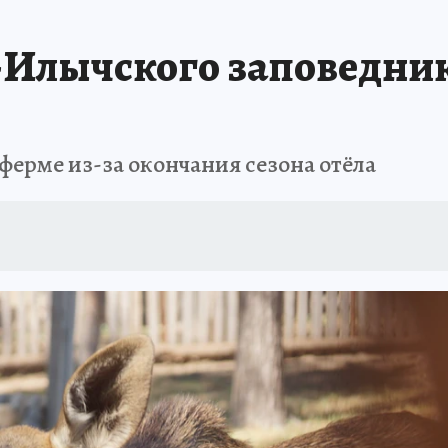
А СЕБЕ
Илычского заповедник
ферме из-за окончания сезона отёла