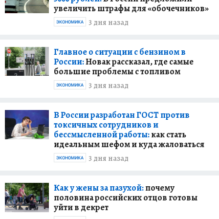
увеличить штрафы для «обочечников»
3 дня назад
ЭКОНОМИКА
Главное о ситуации с бензином в
России:
Новак рассказал, где самые
большие проблемы с топливом
3 дня назад
ЭКОНОМИКА
В России разработан ГОСТ против
токсичных сотрудников и
бессмысленной работы:
как стать
идеальным шефом и куда жаловаться
3 дня назад
ЭКОНОМИКА
Как у жены за пазухой:
почему
половина российских отцов готовы
уйти в декрет