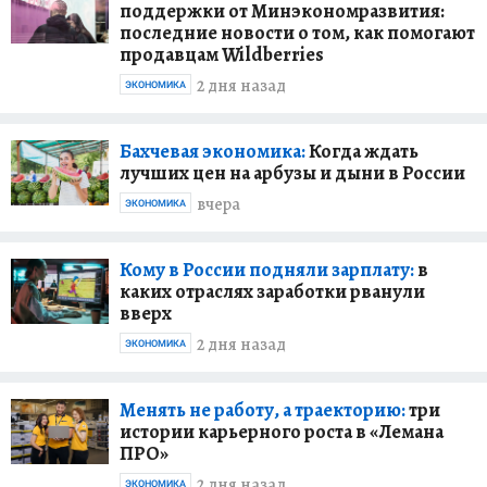
поддержки от Минэкономразвития:
последние новости о том, как помогают
продавцам Wildberries
2 дня назад
ЭКОНОМИКА
Бахчевая экономика:
Когда ждать
лучших цен на арбузы и дыни в России
вчера
ЭКОНОМИКА
Кому в России подняли зарплату:
в
каких отраслях заработки рванули
вверх
2 дня назад
ЭКОНОМИКА
Менять не работу, а траекторию:
три
истории карьерного роста в «Лемана
ПРО»
2 дня назад
ЭКОНОМИКА