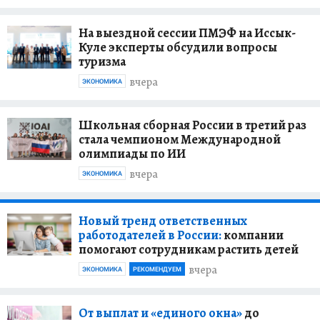
На выездной сессии ПМЭФ на Иссык-
Куле эксперты обсудили вопросы
туризма
вчера
ЭКОНОМИКА
Школьная сборная России в третий раз
стала чемпионом Международной
олимпиады по ИИ
вчера
ЭКОНОМИКА
Новый тренд ответственных
работодателей в России:
компании
помогают сотрудникам растить детей
вчера
ЭКОНОМИКА
РЕКОМЕНДУЕМ
От выплат и «единого окна»
до