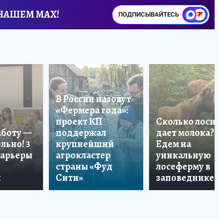
 НАШЕМ MAX!
ПОДПИСЫВАЙТЕСЬ
В России назовут
«Фермера года»:
проект КП
Сколько лоси
аботу —
поддержал
дает молока?
льно! 3
крупнейший
Едем на
карьеры
агрокластер
уникальную
страны «Фуд
лосеферму в
и
Сити»
заповеднике!