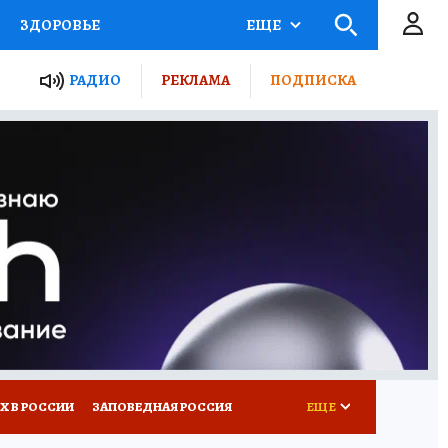
ЗДОРОВЬЕ
ЕЩЕ
ТЫ РОССИИ
РАДИО
РЕКЛАМА
ПОДПИСКА
КРЕТЫ
ПУТЕВОДИТЕЛЬ
 ЖЕЛЕЗА
ТУРИЗМ
Д ПОТРЕБИТЕЛЯ
ВСЕ О КП
Х В РОССИИ
ЗАПОВЕДНАЯ РОССИЯ
ЕЩЕ