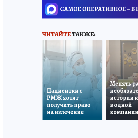
САМОЕ ОПЕРАТИВНОЕ – В
ЧИТАЙТЕ
ТАКЖЕ:
Менять р
Пациентки с
необязате
РМЖ хотят
истории 
получить право
в одной
на излечение
компани