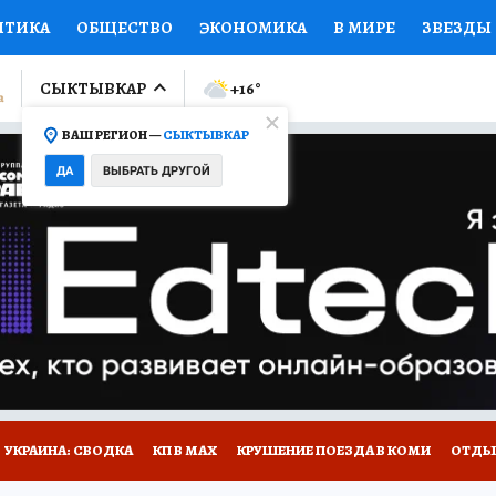
ИТИКА
ОБЩЕСТВО
ЭКОНОМИКА
В МИРЕ
ЗВЕЗДЫ
ЛУМНИСТЫ
ПРОИСШЕСТВИЯ
НАЦИОНАЛЬНЫЕ ПРОЕК
СЫКТЫВКАР
+16
°
ВАШ РЕГИОН —
СЫКТЫВКАР
Ы
ОТКРЫВАЕМ МИР
Я ЗНАЮ
СЕМЬЯ
ЖЕНСКИЕ СЕ
ДА
ВЫБРАТЬ ДРУГОЙ
ПРОМОКОДЫ
СЕРИАЛЫ
СПЕЦПРОЕКТЫ
ДЕФИЦИТ
ВИЗОР
КОЛЛЕКЦИИ
КОНКУРСЫ
РАБОТА У НАС
ГИ
НА САЙТЕ
УКРАИНА: СВОДКА
КП В МАХ
КРУШЕНИЕ ПОЕЗДА В КОМИ
ОТДЫ