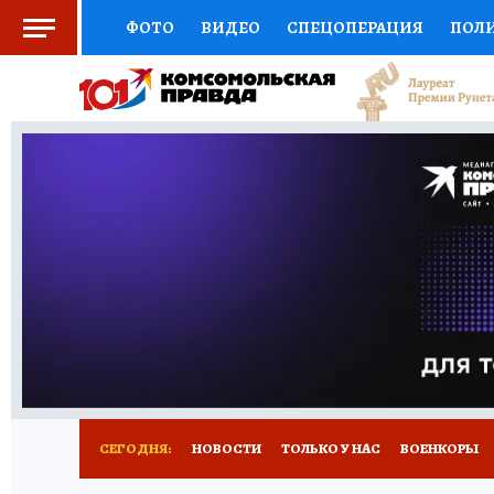
ФОТО
ВИДЕО
СПЕЦОПЕРАЦИЯ
ПОЛ
СОЦПОДДЕРЖКА
НАУКА
СПОРТ
КО
ВЫБОР ЭКСПЕРТОВ
ДОКТОР
ФИНАНС
КНИЖНАЯ ПОЛКА
ПРОГНОЗЫ НА СПОРТ
ПРЕСС-ЦЕНТР
НЕДВИЖИМОСТЬ
ТЕЛЕ
РАДИО КП
РЕКЛАМА
ТЕСТЫ
НОВОЕ 
СЕГОДНЯ:
НОВОСТИ
ТОЛЬКО У НАС
ВОЕНКОРЫ