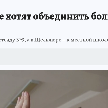
А СЕБЕ
 хотят объединить бол
тсаду №3, а в Щельяюре – к местной школ