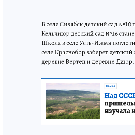
В селе Сизябск детский сад №10 
Кельчиюр детский сад №16 стан
Школа в селе Усть-Ижма поглоти
селе Краснобор заберет детский 
деревне Вертеп и деревне Диюр.
НАУКА
Над СССР
пришельце
изучала 