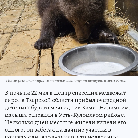
После реабилитации животное планируют вернуть в леса Коми.
В ночь на 22 мая в Центр спасения медвежат-
сирот в Тверской области прибыл очередной
детеныш бурого медведя из Коми. Напомним,
малыша отловили в Усть-Куломском районе.
Несколько дней местные жители видели его
одного, он забегал на дачные участки в
поисках еды, что значило, что медведицы