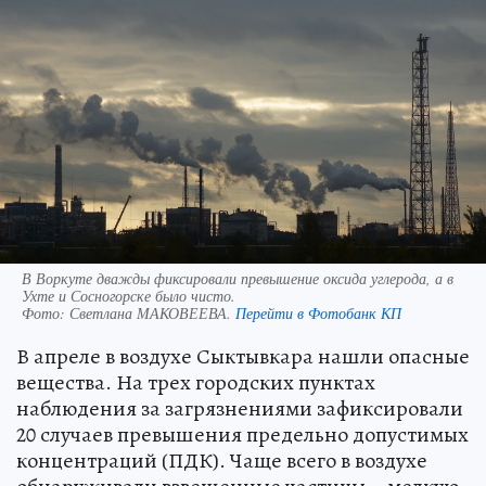
В Воркуте дважды фиксировали превышение оксида углерода, а в
Ухте и Сосногорске было чисто.
Фото:
Светлана МАКОВЕЕВА.
Перейти в Фотобанк КП
В апреле в воздухе Сыктывкара нашли опасные
вещества. На трех городских пунктах
наблюдения за загрязнениями зафиксировали
20 случаев превышения предельно допустимых
концентраций (ПДК). Чаще всего в воздухе