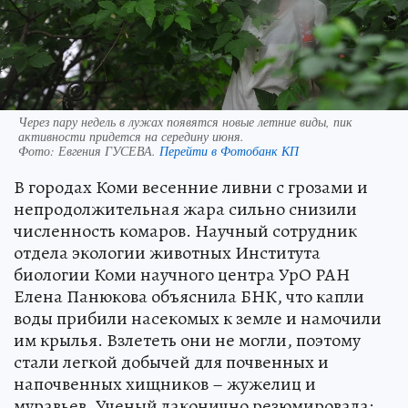
Через пару недель в лужах появятся новые летние виды, пик
активности придется на середину июня.
Фото:
Евгения ГУСЕВА.
Перейти в Фотобанк КП
В городах Коми весенние ливни с грозами и
непродолжительная жара сильно снизили
численность комаров. Научный сотрудник
отдела экологии животных Института
биологии Коми научного центра УрО РАН
Елена Панюкова объяснила БНК, что капли
воды прибили насекомых к земле и намочили
им крылья. Взлететь они не могли, поэтому
стали легкой добычей для почвенных и
напочвенных хищников – жужелиц и
муравьев. Ученый лаконично резюмировала: