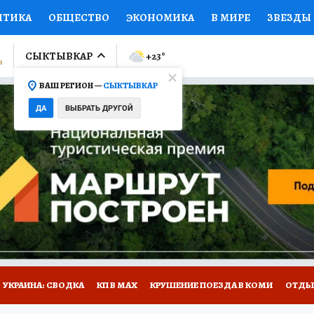
ИТИКА
ОБЩЕСТВО
ЭКОНОМИКА
В МИРЕ
ЗВЕЗДЫ
ЛУМНИСТЫ
ПРОИСШЕСТВИЯ
НАЦИОНАЛЬНЫЕ ПРОЕК
СЫКТЫВКАР
+23
°
ВАШ РЕГИОН —
СЫКТЫВКАР
Ы
ОТКРЫВАЕМ МИР
Я ЗНАЮ
СЕМЬЯ
ЖЕНСКИЕ СЕ
ДА
ВЫБРАТЬ ДРУГОЙ
ПРОМОКОДЫ
СЕРИАЛЫ
СПЕЦПРОЕКТЫ
ДЕФИЦИТ
ВИЗОР
КОЛЛЕКЦИИ
КОНКУРСЫ
РАБОТА У НАС
ГИ
НА САЙТЕ
УКРАИНА: СВОДКА
КП В МАХ
КРУШЕНИЕ ПОЕЗДА В КОМИ
ОТДЫ