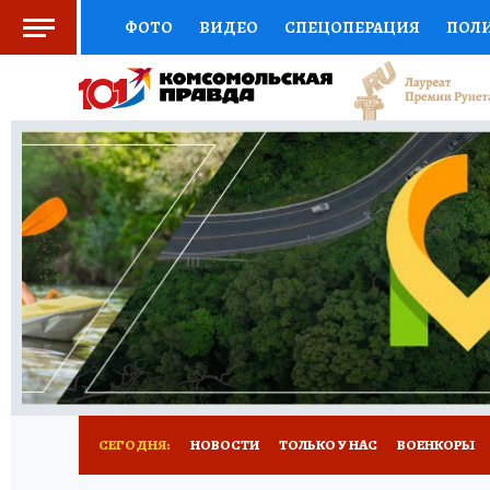
ФОТО
ВИДЕО
СПЕЦОПЕРАЦИЯ
ПОЛ
СОЦПОДДЕРЖКА
НАУКА
СПОРТ
КО
ВЫБОР ЭКСПЕРТОВ
ДОКТОР
ФИНАНС
КНИЖНАЯ ПОЛКА
ПРОГНОЗЫ НА СПОРТ
ПРЕСС-ЦЕНТР
НЕДВИЖИМОСТЬ
ТЕЛЕ
РАДИО КП
РЕКЛАМА
ТЕСТЫ
НОВОЕ 
СЕГОДНЯ:
НОВОСТИ
ТОЛЬКО У НАС
ВОЕНКОРЫ