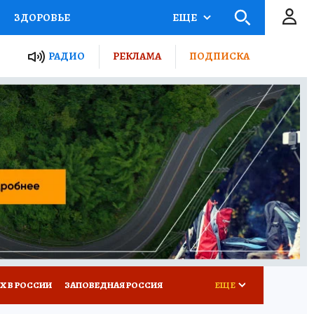
ЗДОРОВЬЕ
ЕЩЕ
ТЫ РОССИИ
РАДИО
РЕКЛАМА
ПОДПИСКА
КРЕТЫ
ПУТЕВОДИТЕЛЬ
 ЖЕЛЕЗА
ТУРИЗМ
Д ПОТРЕБИТЕЛЯ
ВСЕ О КП
Х В РОССИИ
ЗАПОВЕДНАЯ РОССИЯ
ЕЩЕ