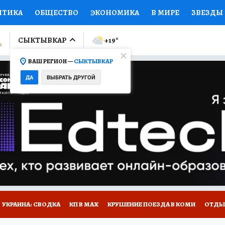
ИТИКА
ОБЩЕСТВО
ЭКОНОМИКА
В МИРЕ
ЗВЕЗДЫ
ЛУМНИСТЫ
ПРОИСШЕСТВИЯ
НАЦИОНАЛЬНЫЕ ПРОЕК
СЫКТЫВКАР
+19
°
ВАШ РЕГИОН —
СЫКТЫВКАР
Ы
ОТКРЫВАЕМ МИР
Я ЗНАЮ
СЕМЬЯ
ЖЕНСКИЕ СЕ
ДА
ВЫБРАТЬ ДРУГОЙ
ПРОМОКОДЫ
СЕРИАЛЫ
СПЕЦПРОЕКТЫ
ДЕФИЦИТ
ВИЗОР
КОЛЛЕКЦИИ
КОНКУРСЫ
РАБОТА У НАС
ГИ
НА САЙТЕ
УКРАИНА: СВОДКА
КП В МАХ
КРУШЕНИЕ ПОЕЗДА В КОМИ
ОТДЫ