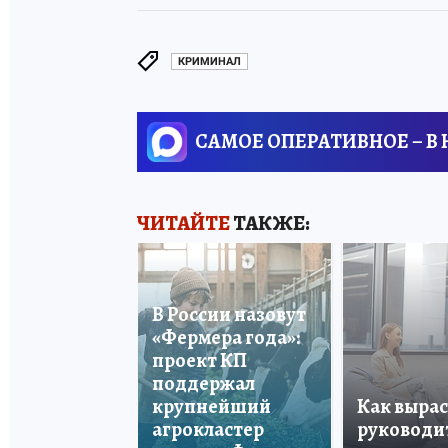
КРИМИНАЛ
САМОЕ ОПЕРАТИВНОЕ – В
ЧИТАЙТЕ
ТАКЖЕ:
В России назовут
«Фермера года»:
проект КП
поддержал
крупнейший
Как вырас
агрокластер
руководи