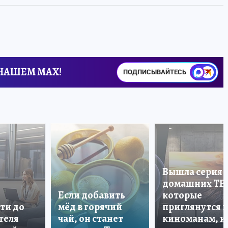
 НАШЕМ MAX!
ПОДПИСЫВАЙТЕСЬ
Вышла серия
домашних ТВ
Если добавить
которые
ти до
мёд в горячий
приглянутся 
теля
чай, он станет
киноманам, и