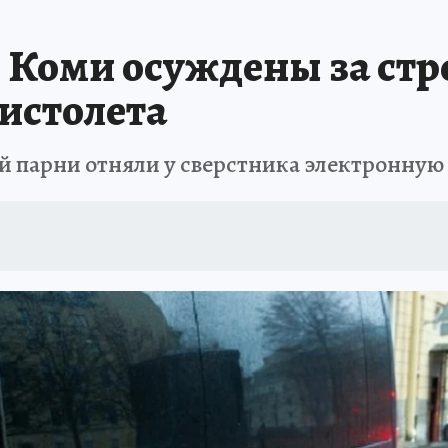
А СЕБЕ
 Коми осуждены за стр
истолета
ий парни отняли у сверстника электронную