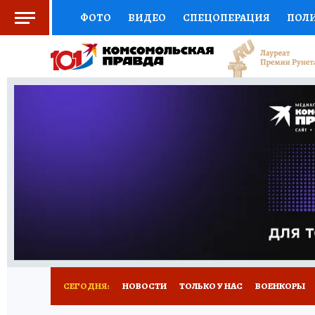
ФОТО
ВИДЕО
СПЕЦОПЕРАЦИЯ
ПОЛ
СОЦПОДДЕРЖКА
НАУКА
СПОРТ
КО
ВЫБОР ЭКСПЕРТОВ
ДОКТОР
ФИНАНС
КНИЖНАЯ ПОЛКА
ПРОГНОЗЫ НА СПОРТ
ПРЕСС-ЦЕНТР
НЕДВИЖИМОСТЬ
ТЕЛЕ
РАДИО КП
РЕКЛАМА
ТЕСТЫ
НОВОЕ 
СЕГОДНЯ:
НОВОСТИ
ТОЛЬКО У НАС
ВОЕНКОРЫ