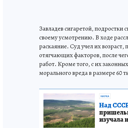
Завладев сигаретой, подростки
своему усмотрению. В ходе расс
раскаяние. Суд учел их возраст,
отягчающих факторов, после чег
работ. Кроме того, с их законн
морального вреда в размере 60 т
НАУКА
Над СССР
пришельце
изучала 