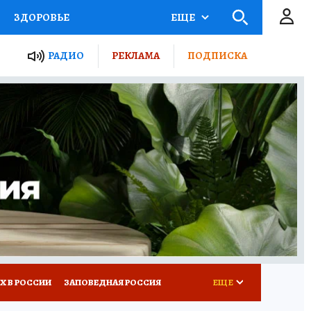
ЗДОРОВЬЕ
ЕЩЕ
ТЫ РОССИИ
РАДИО
РЕКЛАМА
ПОДПИСКА
КРЕТЫ
ПУТЕВОДИТЕЛЬ
 ЖЕЛЕЗА
ТУРИЗМ
Д ПОТРЕБИТЕЛЯ
ВСЕ О КП
Х В РОССИИ
ЗАПОВЕДНАЯ РОССИЯ
ЕЩЕ