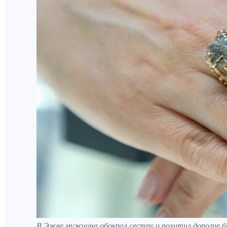
В Эжве мужчина обокрал сестру и похитил дорогие б