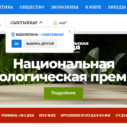
ИТИКА
ОБЩЕСТВО
ЭКОНОМИКА
В МИРЕ
ЗВЕЗДЫ
ЛУМНИСТЫ
ПРОИСШЕСТВИЯ
НАЦИОНАЛЬНЫЕ ПРОЕК
СЫКТЫВКАР
+10
°
ВАШ РЕГИОН —
СЫКТЫВКАР
Ы
ОТКРЫВАЕМ МИР
Я ЗНАЮ
СЕМЬЯ
ЖЕНСКИЕ СЕ
ДА
ВЫБРАТЬ ДРУГОЙ
ПРОМОКОДЫ
СЕРИАЛЫ
СПЕЦПРОЕКТЫ
ДЕФИЦИТ
ВИЗОР
КОЛЛЕКЦИИ
КОНКУРСЫ
РАБОТА У НАС
ГИ
НА САЙТЕ
УКРАИНА: СВОДКА
КП В МАХ
КРУШЕНИЕ ПОЕЗДА В КОМИ
ОТДЫ