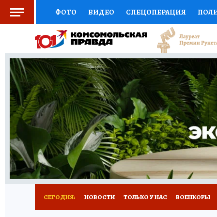
ФОТО
ВИДЕО
СПЕЦОПЕРАЦИЯ
ПОЛ
СОЦПОДДЕРЖКА
НАУКА
СПОРТ
КО
ВЫБОР ЭКСПЕРТОВ
ДОКТОР
ФИНАНС
КНИЖНАЯ ПОЛКА
ПРОГНОЗЫ НА СПОРТ
ПРЕСС-ЦЕНТР
НЕДВИЖИМОСТЬ
ТЕЛЕ
РАДИО КП
РЕКЛАМА
ТЕСТЫ
НОВОЕ 
СЕГОДНЯ:
НОВОСТИ
ТОЛЬКО У НАС
ВОЕНКОРЫ