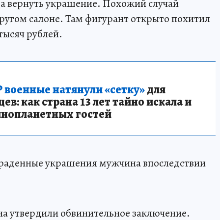
ца вернуть украшение. Похожий случай
другом салоне. Там фигурант открыто похитил
тысяч рублей.
 военные натянули «сетку»
для
в: как страна 13 лет тайно искала и
инопланетных гостей
украденные украшения мужчина впоследствии
на утвердили обвинительное заключение.