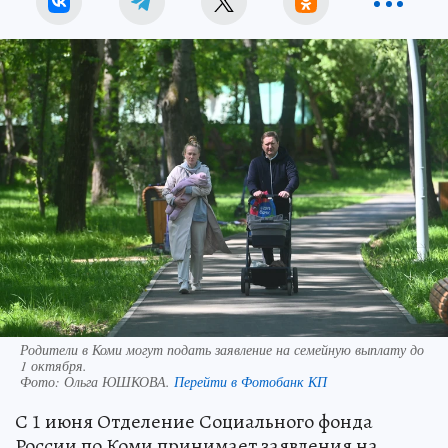
Родители в Коми могут подать заявление на семейную выплату до
1 октября.
Фото:
Ольга ЮШКОВА.
Перейти в Фотобанк КП
С 1 июня Отделение Социального фонда
России по Коми принимает заявления на