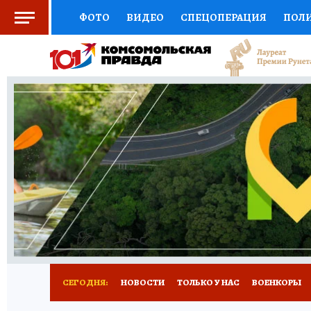
ФОТО
ВИДЕО
СПЕЦОПЕРАЦИЯ
ПОЛ
СОЦПОДДЕРЖКА
НАУКА
СПОРТ
КО
ВЫБОР ЭКСПЕРТОВ
ДОКТОР
ФИНАНС
КНИЖНАЯ ПОЛКА
ПРОГНОЗЫ НА СПОРТ
ПРЕСС-ЦЕНТР
НЕДВИЖИМОСТЬ
ТЕЛЕ
РАДИО КП
РЕКЛАМА
ТЕСТЫ
НОВОЕ 
СЕГОДНЯ:
НОВОСТИ
ТОЛЬКО У НАС
ВОЕНКОРЫ