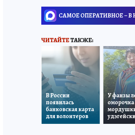
САМОЕ ОПЕРАТИВНОЕ – В
ЧИТАЙТЕ
ТАКЖЕ:
В России
У фанзы 
появилась
оморочка 
банковская карта
мордушки
для волонтеров
удэгейски