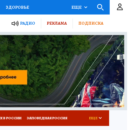
ЗДОРОВЬЕ
ЕЩЕ
ТЫ РОССИИ
РАДИО
РЕКЛАМА
ПОДПИСКА
КРЕТЫ
ПУТЕВОДИТЕЛЬ
 ЖЕЛЕЗА
ТУРИЗМ
Д ПОТРЕБИТЕЛЯ
ВСЕ О КП
Х В РОССИИ
ЗАПОВЕДНАЯ РОССИЯ
ЕЩЕ