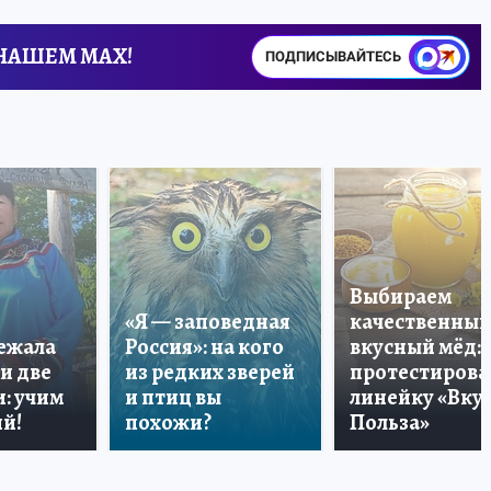
 НАШЕМ MAX!
ПОДПИСЫВАЙТЕСЬ
Выбираем
«Я — заповедная
качественный
лежала
Россия»: на кого
вкусный мёд:
и две
из редких зверей
протестирова
: учим
и птиц вы
линейку «Вкус
й!
похожи?
Польза»