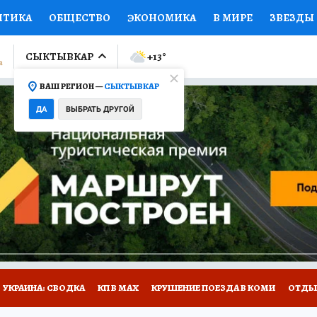
ИТИКА
ОБЩЕСТВО
ЭКОНОМИКА
В МИРЕ
ЗВЕЗДЫ
ЛУМНИСТЫ
ПРОИСШЕСТВИЯ
НАЦИОНАЛЬНЫЕ ПРОЕК
СЫКТЫВКАР
+13
°
ВАШ РЕГИОН —
СЫКТЫВКАР
Ы
ОТКРЫВАЕМ МИР
Я ЗНАЮ
СЕМЬЯ
ЖЕНСКИЕ СЕ
ДА
ВЫБРАТЬ ДРУГОЙ
ПРОМОКОДЫ
СЕРИАЛЫ
СПЕЦПРОЕКТЫ
ДЕФИЦИТ
ВИЗОР
КОЛЛЕКЦИИ
КОНКУРСЫ
РАБОТА У НАС
ГИ
НА САЙТЕ
УКРАИНА: СВОДКА
КП В МАХ
КРУШЕНИЕ ПОЕЗДА В КОМИ
ОТДЫ