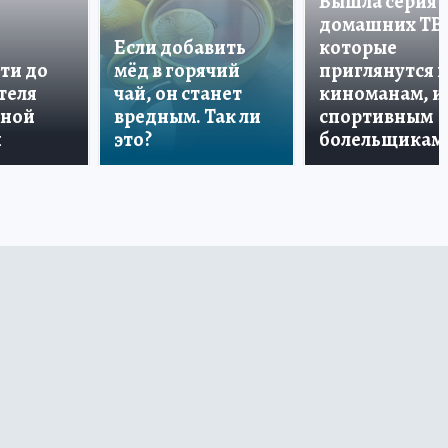
Вышла серия
домашних ТВ
Если добавить
которые
ти до
мёд в горячий
приглянутся 
теля
чай, он станет
киноманам, и
дной
вредным. Так ли
спортивным
и
это?
болельщикам