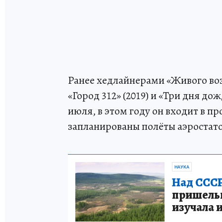
Ранее хедлайнерами «Живого воз
«Город 312» (2019) и «Три дня дож
июля, в этом году он входит в п
запланированы полёты аэростато
НАУКА
Над СССР
пришельце
изучала 