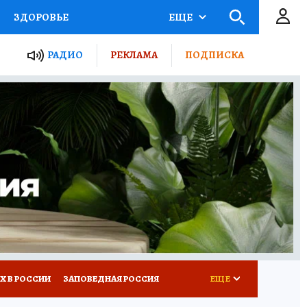
ЗДОРОВЬЕ
ЕЩЕ
ТЫ РОССИИ
РАДИО
РЕКЛАМА
ПОДПИСКА
КРЕТЫ
ПУТЕВОДИТЕЛЬ
 ЖЕЛЕЗА
ТУРИЗМ
Д ПОТРЕБИТЕЛЯ
ВСЕ О КП
Х В РОССИИ
ЗАПОВЕДНАЯ РОССИЯ
ЕЩЕ