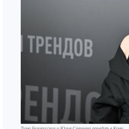
Тима Белорусских и Юлия Савичева приедут в Коми.