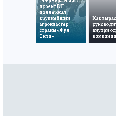
«Фермера года»:
проект КП
поддержал
крупнейший
Как вырас
агрокластер
руководи
страны «Фуд
внутри о
Сити»
компани