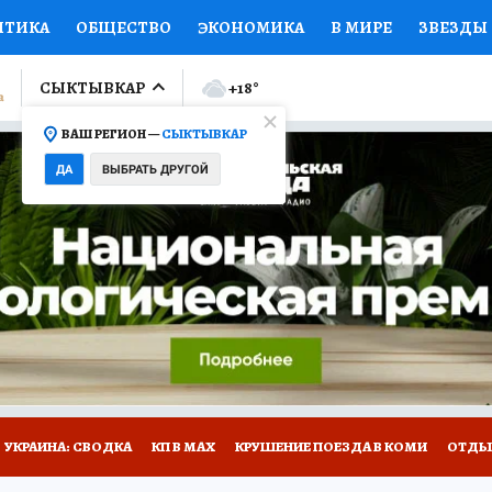
ИТИКА
ОБЩЕСТВО
ЭКОНОМИКА
В МИРЕ
ЗВЕЗДЫ
ЛУМНИСТЫ
ПРОИСШЕСТВИЯ
НАЦИОНАЛЬНЫЕ ПРОЕК
СЫКТЫВКАР
+18
°
ВАШ РЕГИОН —
СЫКТЫВКАР
Ы
ОТКРЫВАЕМ МИР
Я ЗНАЮ
СЕМЬЯ
ЖЕНСКИЕ СЕ
ДА
ВЫБРАТЬ ДРУГОЙ
ПРОМОКОДЫ
СЕРИАЛЫ
СПЕЦПРОЕКТЫ
ДЕФИЦИТ
ВИЗОР
КОЛЛЕКЦИИ
КОНКУРСЫ
РАБОТА У НАС
ГИ
НА САЙТЕ
УКРАИНА: СВОДКА
КП В МАХ
КРУШЕНИЕ ПОЕЗДА В КОМИ
ОТДЫ