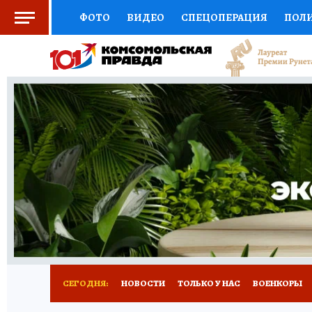
ФОТО
ВИДЕО
СПЕЦОПЕРАЦИЯ
ПОЛ
СОЦПОДДЕРЖКА
НАУКА
СПОРТ
КО
ВЫБОР ЭКСПЕРТОВ
ДОКТОР
ФИНАНС
КНИЖНАЯ ПОЛКА
ПРОГНОЗЫ НА СПОРТ
ПРЕСС-ЦЕНТР
НЕДВИЖИМОСТЬ
ТЕЛЕ
РАДИО КП
РЕКЛАМА
ТЕСТЫ
НОВОЕ 
СЕГОДНЯ:
НОВОСТИ
ТОЛЬКО У НАС
ВОЕНКОРЫ