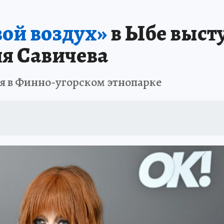
А СЕБЕ
ой воздух»
в Ыбе выст
я Савичева
ля в Финно-угорском этнопарке