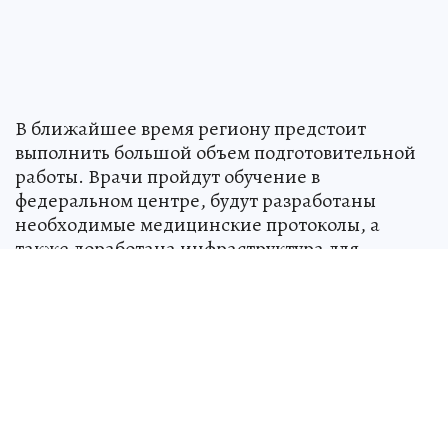
В ближайшее время региону предстоит
выполнить большой объем подготовительной
работы. Врачи пройдут обучение в
федеральном центре, будут разработаны
необходимые медицинские протоколы, а
также доработана инфраструктура для
проведения операций и дальнейшего
наблюдения за пациентами. В Минздраве
рассчитывают, что это позволит создать в Коми
полноценную систему трансплантационной
помощи, благодаря которой жители
республики смогут получать современное
лечение по месту жительства.