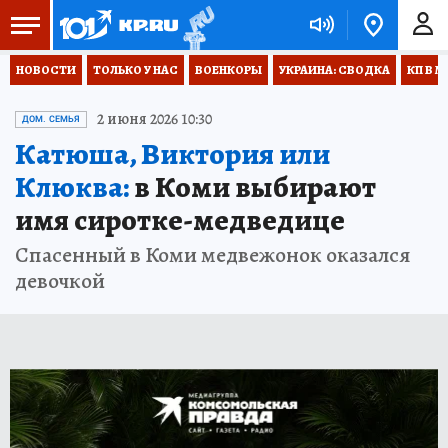
НОВОСТИ
ТОЛЬКО У НАС
ВОЕНКОРЫ
УКРАИНА: СВОДКА
КП В М
2 июня 2026 10:30
ДОМ. СЕМЬЯ
Катюша, Виктория или
Клюква:
в Коми выбирают
имя сиротке-медведице
Спасенный в Коми медвежонок оказался
девочкой