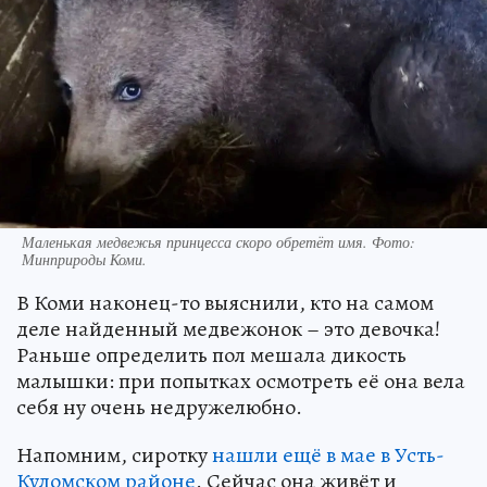
Маленькая медвежья принцесса скоро обретёт имя. Фото:
Минприроды Коми.
В Коми наконец-то выяснили, кто на самом
деле найденный медвежонок – это девочка!
Раньше определить пол мешала дикость
малышки: при попытках осмотреть её она вела
себя ну очень недружелюбно.
Напомним, сиротку
нашли ещё в мае в Усть-
Куломском районе
. Сейчас она живёт и