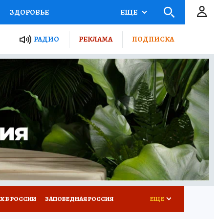
ЗДОРОВЬЕ
ЕЩЕ
ТЫ РОССИИ
РАДИО
РЕКЛАМА
ПОДПИСКА
КРЕТЫ
ПУТЕВОДИТЕЛЬ
 ЖЕЛЕЗА
ТУРИЗМ
Д ПОТРЕБИТЕЛЯ
ВСЕ О КП
Х В РОССИИ
ЗАПОВЕДНАЯ РОССИЯ
ЕЩЕ