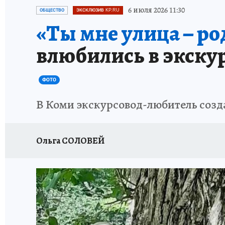
ПРОИСШЕСТВИЯ
АФИША
ИСПЫТАНО Н
6 июля 2026 11:30
ОБЩЕСТВО
ЭКСКЛЮЗИВ KP.RU
«Ты мне улица – ро
влюбились в экскур
ФОТО
В Коми экскурсовод-любитель созд
Ольга СОЛОВЕЙ