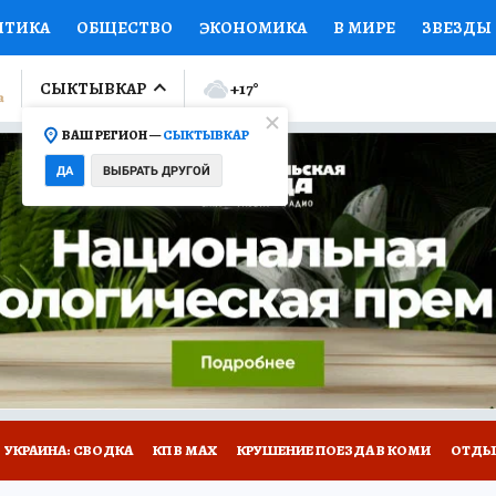
ИТИКА
ОБЩЕСТВО
ЭКОНОМИКА
В МИРЕ
ЗВЕЗДЫ
ЛУМНИСТЫ
ПРОИСШЕСТВИЯ
НАЦИОНАЛЬНЫЕ ПРОЕК
СЫКТЫВКАР
+17
°
ВАШ РЕГИОН —
СЫКТЫВКАР
Ы
ОТКРЫВАЕМ МИР
Я ЗНАЮ
СЕМЬЯ
ЖЕНСКИЕ СЕ
ДА
ВЫБРАТЬ ДРУГОЙ
ПРОМОКОДЫ
СЕРИАЛЫ
СПЕЦПРОЕКТЫ
ДЕФИЦИТ
ВИЗОР
КОЛЛЕКЦИИ
КОНКУРСЫ
РАБОТА У НАС
ГИ
НА САЙТЕ
УКРАИНА: СВОДКА
КП В МАХ
КРУШЕНИЕ ПОЕЗДА В КОМИ
ОТДЫ