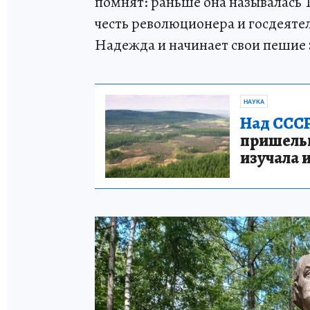
помнят: раньше она называлась Т
честь революционера и госдеяте
Надежда и начинает свои пешие 
НАУКА
Над СССР
пришельце
изучала 