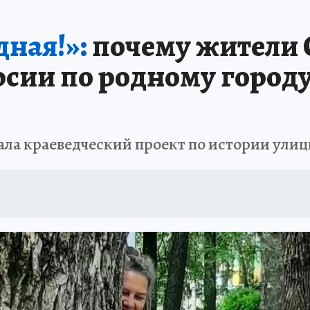
А СЕБЕ
дная!»:
почему жители
сии по родному городу
ала краеведческий проект по истории ули