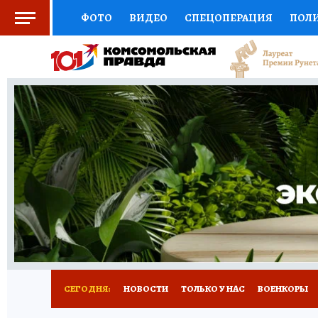
ФОТО
ВИДЕО
СПЕЦОПЕРАЦИЯ
ПОЛ
СОЦПОДДЕРЖКА
НАУКА
СПОРТ
КО
ВЫБОР ЭКСПЕРТОВ
ДОКТОР
ФИНАНС
КНИЖНАЯ ПОЛКА
ПРОГНОЗЫ НА СПОРТ
ПРЕСС-ЦЕНТР
НЕДВИЖИМОСТЬ
ТЕЛЕ
РАДИО КП
РЕКЛАМА
ТЕСТЫ
НОВОЕ 
СЕГОДНЯ:
НОВОСТИ
ТОЛЬКО У НАС
ВОЕНКОРЫ