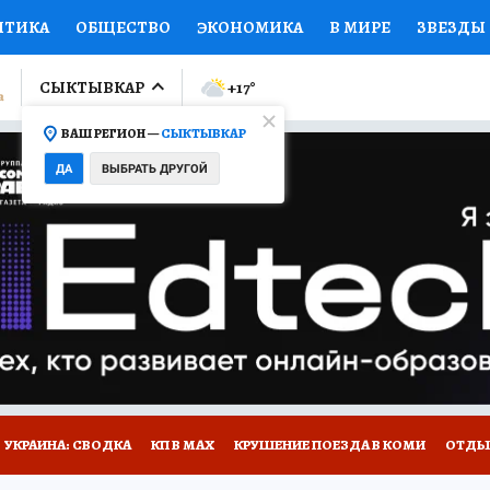
ИТИКА
ОБЩЕСТВО
ЭКОНОМИКА
В МИРЕ
ЗВЕЗДЫ
ЛУМНИСТЫ
ПРОИСШЕСТВИЯ
НАЦИОНАЛЬНЫЕ ПРОЕК
СЫКТЫВКАР
+17
°
ВАШ РЕГИОН —
СЫКТЫВКАР
Ы
ОТКРЫВАЕМ МИР
Я ЗНАЮ
СЕМЬЯ
ЖЕНСКИЕ СЕ
ДА
ВЫБРАТЬ ДРУГОЙ
ПРОМОКОДЫ
СЕРИАЛЫ
СПЕЦПРОЕКТЫ
ДЕФИЦИТ
ВИЗОР
КОЛЛЕКЦИИ
КОНКУРСЫ
РАБОТА У НАС
ГИ
НА САЙТЕ
УКРАИНА: СВОДКА
КП В МАХ
КРУШЕНИЕ ПОЕЗДА В КОМИ
ОТДЫ