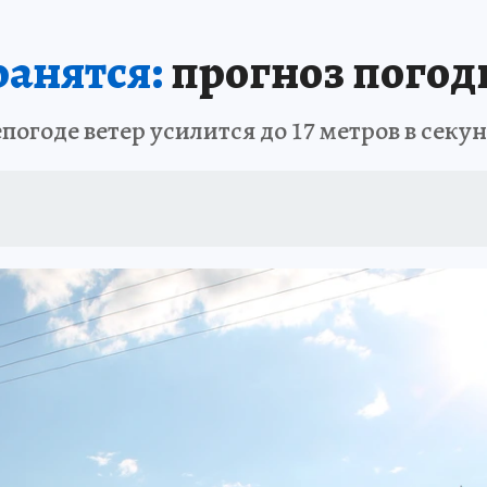
А СЕБЕ
ранятся:
прогноз погоды
огоде ветер усилится до 17 метров в секу