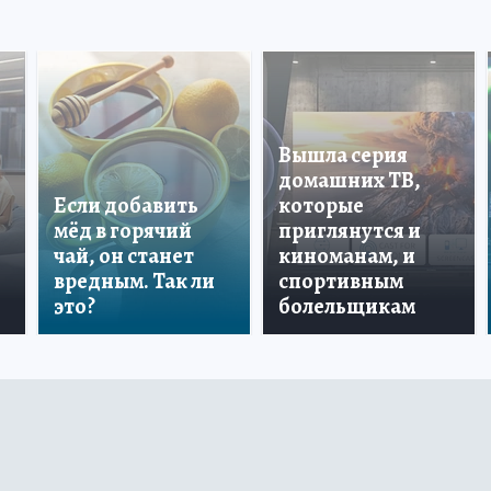
Вышла серия
домашних ТВ,
Если добавить
которые
мёд в горячий
приглянутся и
чай, он станет
киноманам, и
вредным. Так ли
спортивным
это?
болельщикам