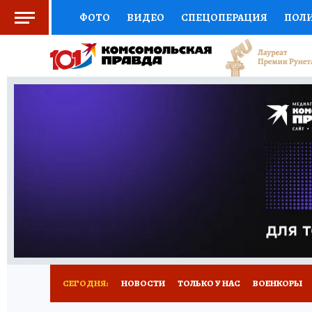
ФОТО
ВИДЕО
СПЕЦОПЕРАЦИЯ
ПОЛ
СОЦПОДДЕРЖКА
НАУКА
СПОРТ
КО
ВЫБОР ЭКСПЕРТОВ
ДОКТОР
ФИНАНС
КНИЖНАЯ ПОЛКА
ПРОГНОЗЫ НА СПОРТ
ПРЕСС-ЦЕНТР
НЕДВИЖИМОСТЬ
ТЕЛЕ
РАДИО КП
РЕКЛАМА
ТЕСТЫ
НОВОЕ 
СЕГОДНЯ:
НОВОСТИ
ТОЛЬКО У НАС
ВОЕНКОРЫ