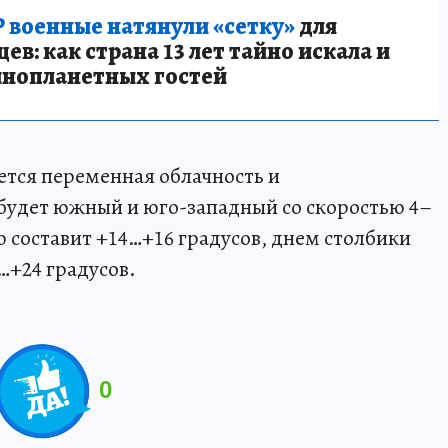
 военные натянули «сетку»
для
в: как страна 13 лет тайно искала и
инопланетных гостей
ется переменная облачность и
будет южный и юго-западный со скоростью 4–
ю составит +14…+16 градусов, днем столбики
…+24 градусов.
0