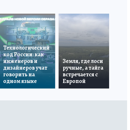
Что
бо
Технологический
со
код России: как
ан
инженеров и
Земля, где лоси
по
дизайнеров учат
ручные, а тайга
ин
говорить на
встречается с
пе
одном языке
Европой
ма