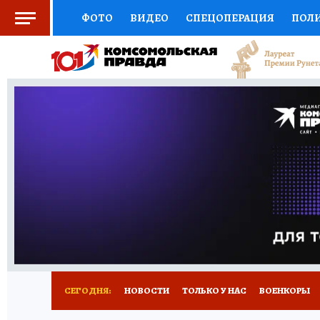
ФОТО
ВИДЕО
СПЕЦОПЕРАЦИЯ
ПОЛ
СОЦПОДДЕРЖКА
НАУКА
СПОРТ
КО
ВЫБОР ЭКСПЕРТОВ
ДОКТОР
ФИНАНС
КНИЖНАЯ ПОЛКА
ПРОГНОЗЫ НА СПОРТ
ПРЕСС-ЦЕНТР
НЕДВИЖИМОСТЬ
ТЕЛЕ
РАДИО КП
РЕКЛАМА
ТЕСТЫ
НОВОЕ 
СЕГОДНЯ:
НОВОСТИ
ТОЛЬКО У НАС
ВОЕНКОРЫ