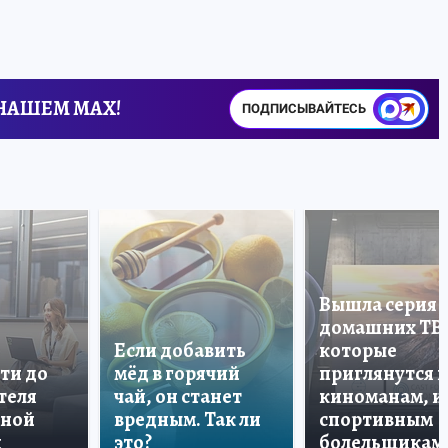
 НАШЕМ MAX!
ПОДПИСЫВАЙТЕСЬ
Вышла серия
домашних ТВ
Если добавить
которые
ти до
мёд в горячий
приглянутся 
теля
чай, он станет
киноманам, и
дной
вредным. Так ли
спортивным
и
это?
болельщикам