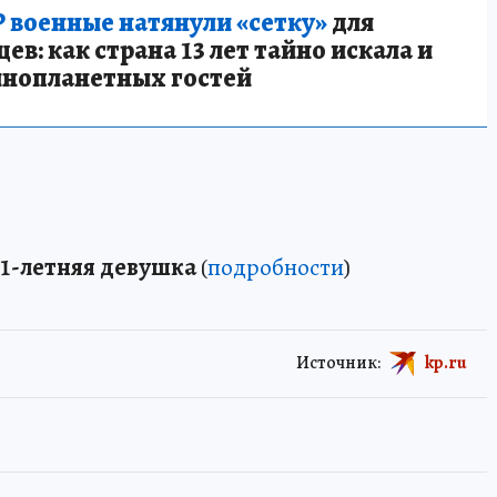
 военные натянули «сетку»
для
в: как страна 13 лет тайно искала и
инопланетных гостей
21-летняя девушка
(
подробности
)
Источник:
kp.ru