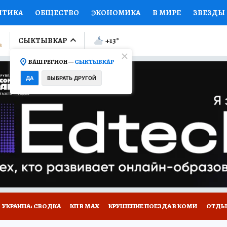
ИТИКА
ОБЩЕСТВО
ЭКОНОМИКА
В МИРЕ
ЗВЕЗДЫ
ЛУМНИСТЫ
ПРОИСШЕСТВИЯ
НАЦИОНАЛЬНЫЕ ПРОЕК
СЫКТЫВКАР
+13
°
ВАШ РЕГИОН —
СЫКТЫВКАР
Ы
ОТКРЫВАЕМ МИР
Я ЗНАЮ
СЕМЬЯ
ЖЕНСКИЕ СЕ
ДА
ВЫБРАТЬ ДРУГОЙ
ПРОМОКОДЫ
СЕРИАЛЫ
СПЕЦПРОЕКТЫ
ДЕФИЦИТ
ВИЗОР
КОЛЛЕКЦИИ
КОНКУРСЫ
РАБОТА У НАС
ГИ
НА САЙТЕ
УКРАИНА: СВОДКА
КП В МАХ
КРУШЕНИЕ ПОЕЗДА В КОМИ
ОТДЫ