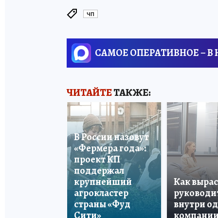
ЧП
САМОЕ ОПЕРАТИВНОЕ – В
ЧИТАЙТЕ
ТАКЖЕ:
В России назовут
«Фермера года»:
проект КП
поддержал
крупнейший
Как вырас
агрокластер
руководи
страны «Фуд
внутри о
Сити»
компани