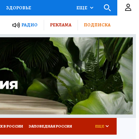
ЗДОРОВЬЕ
ЕЩЕ
ТЫ РОССИИ
РАДИО
РЕКЛАМА
ПОДПИСКА
КРЕТЫ
ПУТЕВОДИТЕЛЬ
 ЖЕЛЕЗА
ТУРИЗМ
Д ПОТРЕБИТЕЛЯ
ВСЕ О КП
Х В РОССИИ
ЗАПОВЕДНАЯ РОССИЯ
ЕЩЕ