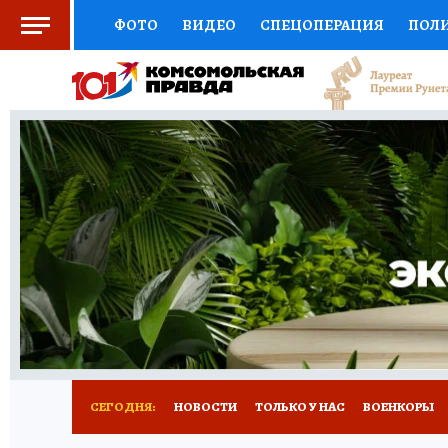
ФОТО
ВИДЕО
СПЕЦОПЕРАЦИЯ
ПОЛ
СОЦПОДДЕРЖКА
НАУКА
СПОРТ
КО
ВЫБОР ЭКСПЕРТОВ
ДОКТОР
ФИНАНС
КНИЖНАЯ ПОЛКА
ПРОГНОЗЫ НА СПОРТ
ПРЕСС-ЦЕНТР
НЕДВИЖИМОСТЬ
ТЕЛЕ
РАДИО КП
РЕКЛАМА
ТЕСТЫ
НОВОЕ 
СЕГОДНЯ:
НОВОСТИ
ТОЛЬКО У НАС
ВОЕНКОРЫ