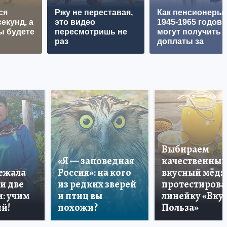
ся
Ржу не переставая,
Как пенсионеры
екунд, а
это видео
1945-1965 годов
ы будете
пересмотришь не
могут получить
раз
доплаты за
советский стаж
Выбираем
«Я — заповедная
качественный
лежала
Россия»: на кого
вкусный мёд:
и две
из редких зверей
протестирова
: учим
и птиц вы
линейку «Вкус
й!
похожи?
Польза»