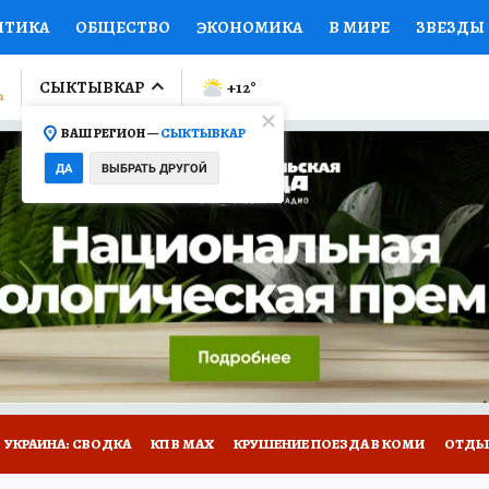
ИТИКА
ОБЩЕСТВО
ЭКОНОМИКА
В МИРЕ
ЗВЕЗДЫ
ЛУМНИСТЫ
ПРОИСШЕСТВИЯ
НАЦИОНАЛЬНЫЕ ПРОЕК
СЫКТЫВКАР
+12
°
ВАШ РЕГИОН —
СЫКТЫВКАР
Ы
ОТКРЫВАЕМ МИР
Я ЗНАЮ
СЕМЬЯ
ЖЕНСКИЕ СЕ
ДА
ВЫБРАТЬ ДРУГОЙ
ПРОМОКОДЫ
СЕРИАЛЫ
СПЕЦПРОЕКТЫ
ДЕФИЦИТ
ВИЗОР
КОЛЛЕКЦИИ
КОНКУРСЫ
РАБОТА У НАС
ГИ
НА САЙТЕ
УКРАИНА: СВОДКА
КП В МАХ
КРУШЕНИЕ ПОЕЗДА В КОМИ
ОТДЫ