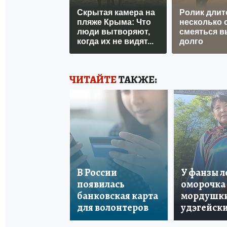
Скрытая камера на
Ролик длит
пляже Крыма: Что
несколько с
люди вытворяют,
смеяться в
когда их не видят...
долго
ЧИТАЙТЕ
ТАКЖЕ:
В России
У фанзы 
появилась
оморочка 
банковская карта
мордушки
для волонтеров
удэгейски