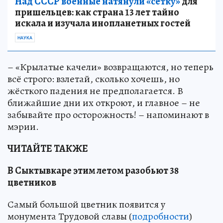
Над СССР военные натянули «сетку»
для
пришельцев: как страна 13 лет тайно
искала и изучала инопланетных гостей
НАУКА
– «Крылатые качели» возвращаются, но теперь
всё строго: взлетай, сколько хочешь, но
жёсткого падения не предполагается. В
ближайшие дни их откроют, и главное – не
забывайте про осторожность! – напоминают в
мэрии.
ЧИТАЙТЕ ТАКЖЕ
В Сыктывкаре этим летом разобьют 38
цветников
Самый большой цветник появится у
монумента Трудовой славы (
подробности
)