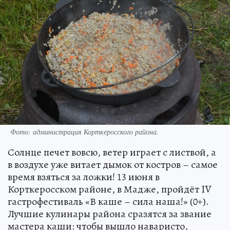
Фото: администрация Корткеросского района.
Солнце печет вовсю, ветер играет с листвой, а
в воздухе уже витает дымок от костров – самое
время взяться за ложки! 13 июня в
Корткеросском районе, в Мадже, пройдёт IV
гастрофестиваль «В каше – сила наша!» (0+).
Лучшие кулинары района сразятся за звание
мастера каши: чтобы вышло наваристо,