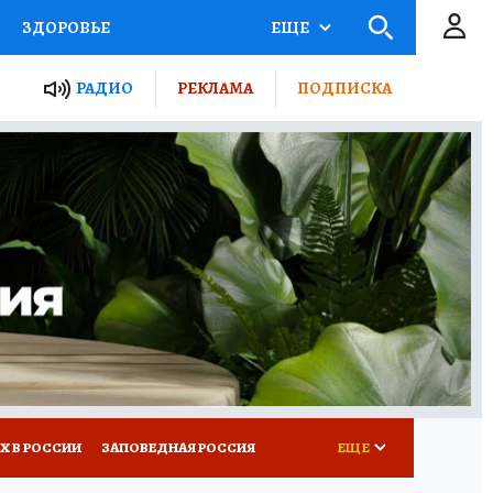
ЗДОРОВЬЕ
ЕЩЕ
ТЫ РОССИИ
РАДИО
РЕКЛАМА
ПОДПИСКА
КРЕТЫ
ПУТЕВОДИТЕЛЬ
 ЖЕЛЕЗА
ТУРИЗМ
Д ПОТРЕБИТЕЛЯ
ВСЕ О КП
Х В РОССИИ
ЗАПОВЕДНАЯ РОССИЯ
ЕЩЕ