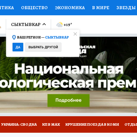
ИТИКА
ОБЩЕСТВО
ЭКОНОМИКА
В МИРЕ
ЗВЕЗДЫ
ЛУМНИСТЫ
ПРОИСШЕСТВИЯ
НАЦИОНАЛЬНЫЕ ПРОЕК
СЫКТЫВКАР
+19
°
ВАШ РЕГИОН —
СЫКТЫВКАР
Ы
ОТКРЫВАЕМ МИР
Я ЗНАЮ
СЕМЬЯ
ЖЕНСКИЕ СЕ
ДА
ВЫБРАТЬ ДРУГОЙ
ПРОМОКОДЫ
СЕРИАЛЫ
СПЕЦПРОЕКТЫ
ДЕФИЦИТ
ВИЗОР
КОЛЛЕКЦИИ
КОНКУРСЫ
РАБОТА У НАС
ГИ
НА САЙТЕ
УКРАИНА: СВОДКА
КП В МАХ
КРУШЕНИЕ ПОЕЗДА В КОМИ
ОТДЫ