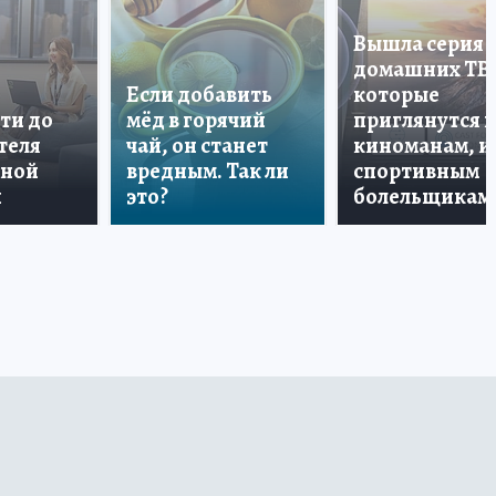
Вышла серия
домашних ТВ
Если добавить
которые
ти до
мёд в горячий
приглянутся 
теля
чай, он станет
киноманам, и
дной
вредным. Так ли
спортивным
и
это?
болельщикам