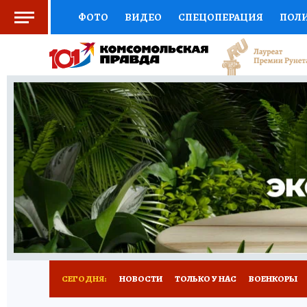
ФОТО
ВИДЕО
СПЕЦОПЕРАЦИЯ
ПОЛ
СОЦПОДДЕРЖКА
НАУКА
СПОРТ
КО
ВЫБОР ЭКСПЕРТОВ
ДОКТОР
ФИНАНС
КНИЖНАЯ ПОЛКА
ПРОГНОЗЫ НА СПОРТ
ПРЕСС-ЦЕНТР
НЕДВИЖИМОСТЬ
ТЕЛЕ
РАДИО КП
РЕКЛАМА
ТЕСТЫ
НОВОЕ 
СЕГОДНЯ:
НОВОСТИ
ТОЛЬКО У НАС
ВОЕНКОРЫ