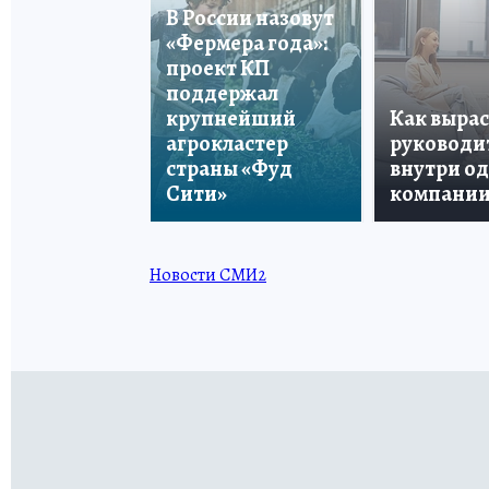
В России назовут
«Фермера года»:
проект КП
поддержал
крупнейший
Как вырас
агрокластер
руководи
страны «Фуд
внутри о
Сити»
компани
Новости СМИ2