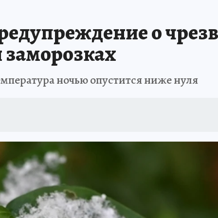
А СЕБЕ
предупреждение о чрез
 заморозках
емпература ночью опустится ниже нуля