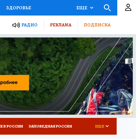
ЗДОРОВЬЕ
ЕЩЕ
ТЫ РОССИИ
РАДИО
РЕКЛАМА
ПОДПИСКА
КРЕТЫ
ПУТЕВОДИТЕЛЬ
 ЖЕЛЕЗА
ТУРИЗМ
Д ПОТРЕБИТЕЛЯ
ВСЕ О КП
Х В РОССИИ
ЗАПОВЕДНАЯ РОССИЯ
ЕЩЕ