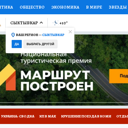
ИТИКА
ОБЩЕСТВО
ЭКОНОМИКА
В МИРЕ
ЗВЕЗДЫ
ЛУМНИСТЫ
ПРОИСШЕСТВИЯ
НАЦИОНАЛЬНЫЕ ПРОЕК
СЫКТЫВКАР
+10
°
ВАШ РЕГИОН —
СЫКТЫВКАР
Ы
ОТКРЫВАЕМ МИР
Я ЗНАЮ
СЕМЬЯ
ЖЕНСКИЕ СЕ
ДА
ВЫБРАТЬ ДРУГОЙ
ПРОМОКОДЫ
СЕРИАЛЫ
СПЕЦПРОЕКТЫ
ДЕФИЦИТ
ВИЗОР
КОЛЛЕКЦИИ
КОНКУРСЫ
РАБОТА У НАС
ГИ
НА САЙТЕ
УКРАИНА: СВОДКА
КП В МАХ
КРУШЕНИЕ ПОЕЗДА В КОМИ
ОТДЫ