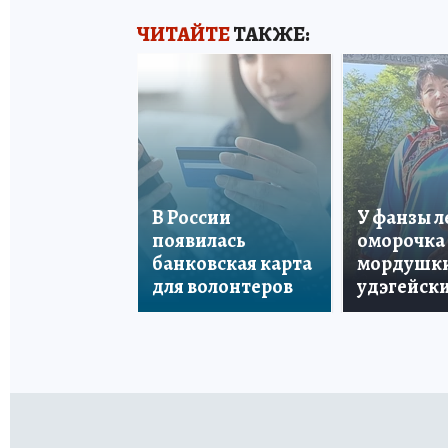
ЧИТАЙТЕ
ТАКЖЕ:
В России
У фанзы 
появилась
оморочка 
банковская карта
мордушки
для волонтеров
удэгейски