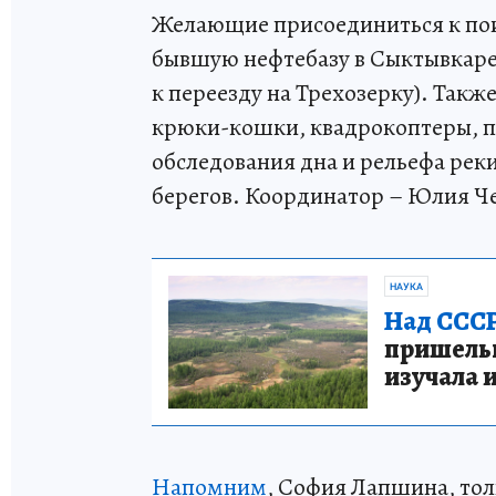
Желающие присоединиться к поис
бывшую нефтебазу в Сыктывкаре 
к переезду на Трехозерку). Такж
крюки-кошки, квадрокоптеры, п
обследования дна и рельефа рек
берегов. Координатор – Юлия Че
НАУКА
Над СССР
пришельце
изучала 
Напомним
, София Лапшина, тол