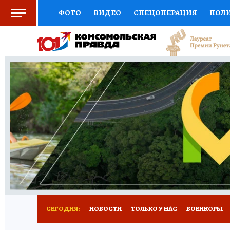
ФОТО
ВИДЕО
СПЕЦОПЕРАЦИЯ
ПОЛ
СОЦПОДДЕРЖКА
НАУКА
СПОРТ
КО
ВЫБОР ЭКСПЕРТОВ
ДОКТОР
ФИНАНС
КНИЖНАЯ ПОЛКА
ПРОГНОЗЫ НА СПОРТ
ПРЕСС-ЦЕНТР
НЕДВИЖИМОСТЬ
ТЕЛЕ
РАДИО КП
РЕКЛАМА
ТЕСТЫ
НОВОЕ 
СЕГОДНЯ:
НОВОСТИ
ТОЛЬКО У НАС
ВОЕНКОРЫ