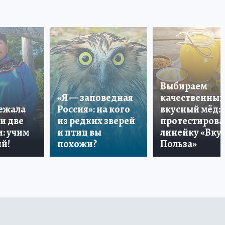
Выбираем
«Я — заповедная
качественный
лежала
Россия»: на кого
вкусный мёд:
и две
из редких зверей
протестирова
: учим
и птиц вы
линейку «Вкус
й!
похожи?
Польза»