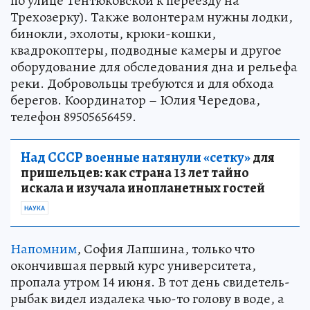
по улице Тентюковской к переезду на
Трехозерку). Также волонтерам нужны лодки,
бинокли, эхолоты, крюки-кошки,
квадрокоптеры, подводные камеры и другое
оборудование для обследования дна и рельефа
реки. Добровольцы требуются и для обхода
берегов. Координатор – Юлия Чередова,
телефон 89505656459.
Над СССР военные натянули «сетку»
для
пришельцев: как страна 13 лет тайно
искала и изучала инопланетных гостей
НАУКА
Напомним
, София Лапшина, только что
окончившая первый курс университета,
пропала утром 14 июня. В тот день свидетель-
рыбак видел издалека чью-то голову в воде, а