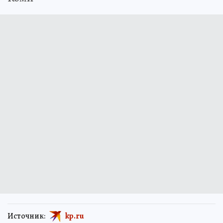
нарушении жилищных прав сироты из
Коми