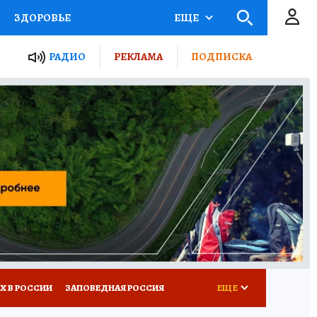
ЗДОРОВЬЕ
ЕЩЕ
ТЫ РОССИИ
РАДИО
РЕКЛАМА
ПОДПИСКА
КРЕТЫ
ПУТЕВОДИТЕЛЬ
 ЖЕЛЕЗА
ТУРИЗМ
Д ПОТРЕБИТЕЛЯ
ВСЕ О КП
Х В РОССИИ
ЗАПОВЕДНАЯ РОССИЯ
ЕЩЕ