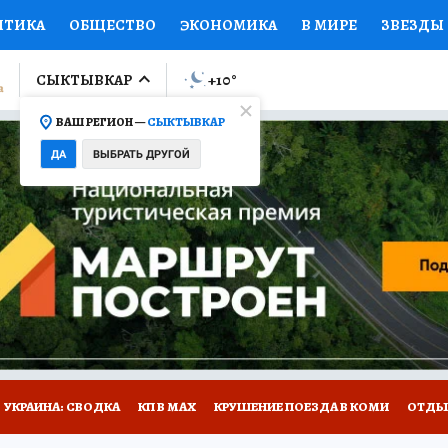
ИТИКА
ОБЩЕСТВО
ЭКОНОМИКА
В МИРЕ
ЗВЕЗДЫ
ЛУМНИСТЫ
ПРОИСШЕСТВИЯ
НАЦИОНАЛЬНЫЕ ПРОЕК
СЫКТЫВКАР
+10
°
ВАШ РЕГИОН —
СЫКТЫВКАР
Ы
ОТКРЫВАЕМ МИР
Я ЗНАЮ
СЕМЬЯ
ЖЕНСКИЕ СЕ
ДА
ВЫБРАТЬ ДРУГОЙ
ПРОМОКОДЫ
СЕРИАЛЫ
СПЕЦПРОЕКТЫ
ДЕФИЦИТ
ВИЗОР
КОЛЛЕКЦИИ
КОНКУРСЫ
РАБОТА У НАС
ГИ
НА САЙТЕ
УКРАИНА: СВОДКА
КП В МАХ
КРУШЕНИЕ ПОЕЗДА В КОМИ
ОТДЫ