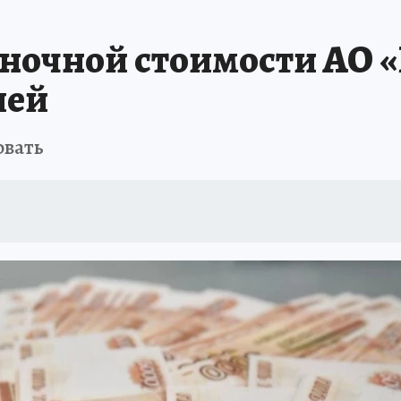
А СЕБЕ
ночной стоимости АО 
лей
овать