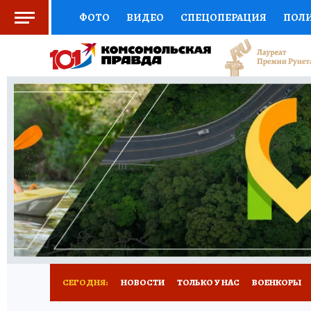
ФОТО
ВИДЕО
СПЕЦОПЕРАЦИЯ
ПОЛ
СОЦПОДДЕРЖКА
НАУКА
СПОРТ
КО
ВЫБОР ЭКСПЕРТОВ
ДОКТОР
ФИНАНС
КНИЖНАЯ ПОЛКА
ПРОГНОЗЫ НА СПОРТ
ПРЕСС-ЦЕНТР
НЕДВИЖИМОСТЬ
ТЕЛЕ
РАДИО КП
РЕКЛАМА
ТЕСТЫ
НОВОЕ 
СЕГОДНЯ:
НОВОСТИ
ТОЛЬКО У НАС
ВОЕНКОРЫ