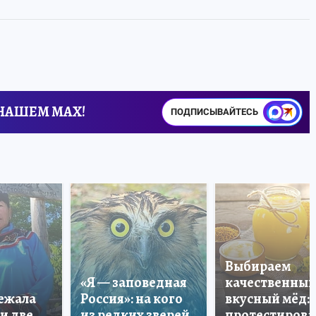
 НАШЕМ MAX!
ПОДПИСЫВАЙТЕСЬ
Выбираем
«Я — заповедная
качественный
лежала
Россия»: на кого
вкусный мёд:
и две
из редких зверей
протестирова