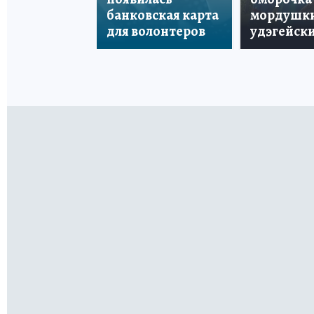
банковская карта
мордушки
для волонтеров
удэгейски