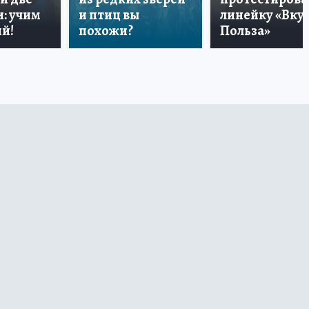
: учим
и птиц вы
линейку «Вкус
й!
похожи?
Польза»