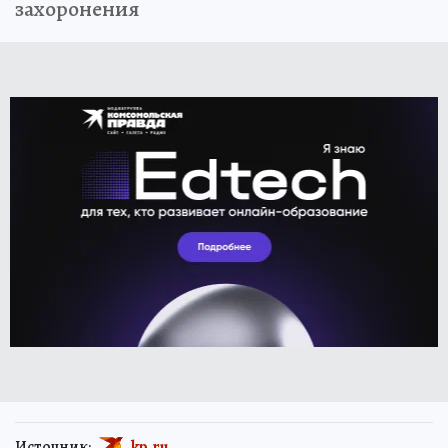
захоронения
Источник:
kp.ru