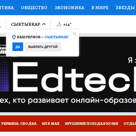
ИТИКА
ОБЩЕСТВО
ЭКОНОМИКА
В МИРЕ
ЗВЕЗДЫ
ЛУМНИСТЫ
ПРОИСШЕСТВИЯ
НАЦИОНАЛЬНЫЕ ПРОЕК
СЫКТЫВКАР
+14
°
ВАШ РЕГИОН —
СЫКТЫВКАР
Ы
ОТКРЫВАЕМ МИР
Я ЗНАЮ
СЕМЬЯ
ЖЕНСКИЕ СЕ
ДА
ВЫБРАТЬ ДРУГОЙ
ПРОМОКОДЫ
СЕРИАЛЫ
СПЕЦПРОЕКТЫ
ДЕФИЦИТ
ВИЗОР
КОЛЛЕКЦИИ
КОНКУРСЫ
РАБОТА У НАС
ГИ
НА САЙТЕ
УКРАИНА: СВОДКА
КП В МАХ
КРУШЕНИЕ ПОЕЗДА В КОМИ
ОТДЫ