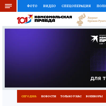
ФОТО
ВИДЕО
СПЕЦОПЕРАЦИЯ
ПОЛ
СОЦПОДДЕРЖКА
НАУКА
СПОРТ
КО
ВЫБОР ЭКСПЕРТОВ
ДОКТОР
ФИНАНС
КНИЖНАЯ ПОЛКА
ПРОГНОЗЫ НА СПОРТ
ПРЕСС-ЦЕНТР
НЕДВИЖИМОСТЬ
ТЕЛЕ
РАДИО КП
РЕКЛАМА
ТЕСТЫ
НОВОЕ 
СЕГОДНЯ:
НОВОСТИ
ТОЛЬКО У НАС
ВОЕНКОРЫ