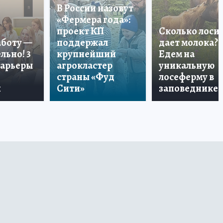
В России назовут
«Фермера года»:
проект КП
Сколько лоси
аботу —
поддержал
дает молока?
льно! 3
крупнейший
Едем на
карьеры
агрокластер
уникальную
страны «Фуд
лосеферму в
и
Сити»
заповеднике!