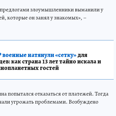
 предлогами злоумышленники выманили у
й, которые он занял у знакомых», –
 военные натянули «сетку»
для
в: как страна 13 лет тайно искала и
инопланетных гостей
на попытался отказаться от платежей. Тогда
чали угрожать проблемами. Возбуждено