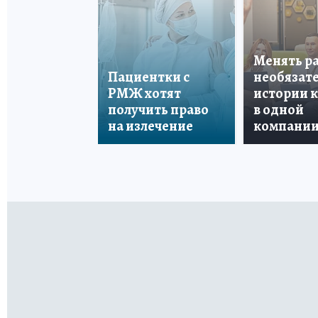
Менять р
Пациентки с
необязате
РМЖ хотят
истории 
получить право
в одной
на излечение
компани