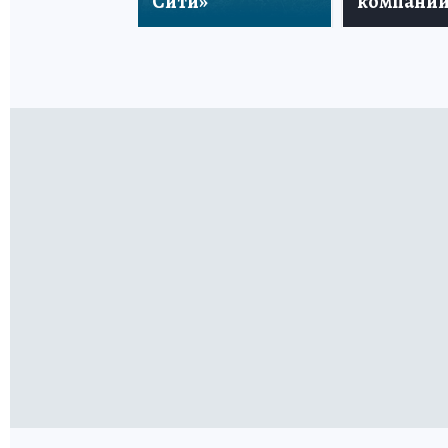
Сити»
компани