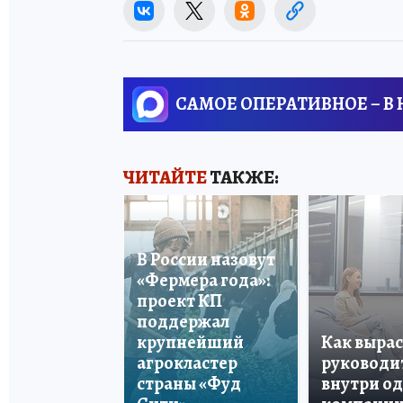
САМОЕ ОПЕРАТИВНОЕ – В
ЧИТАЙТЕ
ТАКЖЕ:
В России назовут
«Фермера года»:
проект КП
поддержал
крупнейший
Как вырас
агрокластер
руководи
страны «Фуд
внутри о