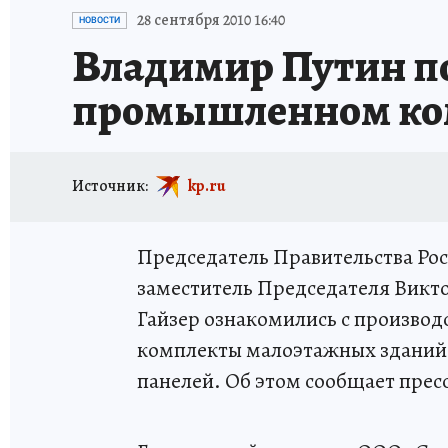
ПРОИСШЕСТВИЯ
АФИША
ИСПЫТАНО Н
28 сентября 2010 16:40
НОВОСТИ
Владимир Путин п
промышленном ко
Источник:
kp.ru
Председатель Правительства Ро
заместитель Председателя Викто
Гайзер ознакомились с производ
комплекты малоэтажных зданий 
панелей. Об этом сообщает прес