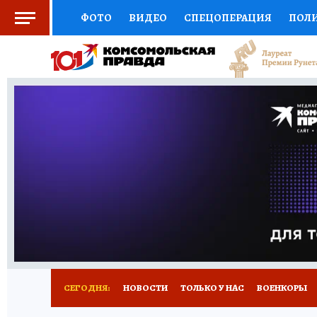
ФОТО
ВИДЕО
СПЕЦОПЕРАЦИЯ
ПОЛ
СОЦПОДДЕРЖКА
НАУКА
СПОРТ
КО
ВЫБОР ЭКСПЕРТОВ
ДОКТОР
ФИНАНС
КНИЖНАЯ ПОЛКА
ПРОГНОЗЫ НА СПОРТ
ПРЕСС-ЦЕНТР
НЕДВИЖИМОСТЬ
ТЕЛЕ
РАДИО КП
РЕКЛАМА
ТЕСТЫ
НОВОЕ 
СЕГОДНЯ:
НОВОСТИ
ТОЛЬКО У НАС
ВОЕНКОРЫ