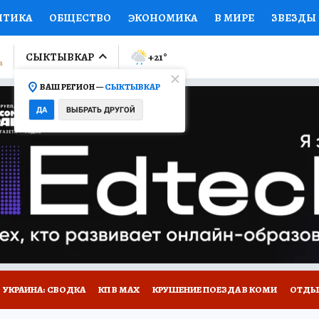
ИТИКА
ОБЩЕСТВО
ЭКОНОМИКА
В МИРЕ
ЗВЕЗДЫ
ЛУМНИСТЫ
ПРОИСШЕСТВИЯ
НАЦИОНАЛЬНЫЕ ПРОЕК
СЫКТЫВКАР
+21
°
ВАШ РЕГИОН —
СЫКТЫВКАР
Ы
ОТКРЫВАЕМ МИР
Я ЗНАЮ
СЕМЬЯ
ЖЕНСКИЕ СЕ
ДА
ВЫБРАТЬ ДРУГОЙ
ПРОМОКОДЫ
СЕРИАЛЫ
СПЕЦПРОЕКТЫ
ДЕФИЦИТ
ВИЗОР
КОЛЛЕКЦИИ
КОНКУРСЫ
РАБОТА У НАС
ГИ
НА САЙТЕ
УКРАИНА: СВОДКА
КП В МАХ
КРУШЕНИЕ ПОЕЗДА В КОМИ
ОТДЫ