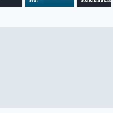
и
это?
болельщикам