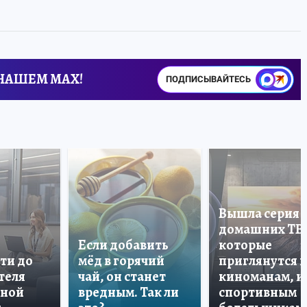
 НАШЕМ MAX!
ПОДПИСЫВАЙТЕСЬ
Вышла серия
домашних ТВ
Если добавить
которые
ти до
мёд в горячий
приглянутся 
теля
чай, он станет
киноманам, и
дной
вредным. Так ли
спортивным