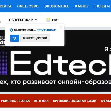
ИТИКА
ОБЩЕСТВО
ЭКОНОМИКА
В МИРЕ
ЗВЕЗДЫ
ЛУМНИСТЫ
ПРОИСШЕСТВИЯ
НАЦИОНАЛЬНЫЕ ПРОЕК
СЫКТЫВКАР
+10
°
ВАШ РЕГИОН —
СЫКТЫВКАР
Ы
ОТКРЫВАЕМ МИР
Я ЗНАЮ
СЕМЬЯ
ЖЕНСКИЕ СЕ
ДА
ВЫБРАТЬ ДРУГОЙ
ПРОМОКОДЫ
СЕРИАЛЫ
СПЕЦПРОЕКТЫ
ДЕФИЦИТ
ВИЗОР
КОЛЛЕКЦИИ
КОНКУРСЫ
РАБОТА У НАС
ГИ
НА САЙТЕ
УКРАИНА: СВОДКА
КП В МАХ
КРУШЕНИЕ ПОЕЗДА В КОМИ
ОТДЫ