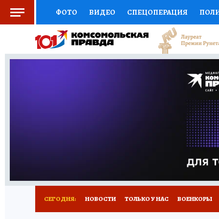
ФОТО
ВИДЕО
СПЕЦОПЕРАЦИЯ
ПОЛ
СОЦПОДДЕРЖКА
НАУКА
СПОРТ
КО
ВЫБОР ЭКСПЕРТОВ
ДОКТОР
ФИНАНС
КНИЖНАЯ ПОЛКА
ПРОГНОЗЫ НА СПОРТ
ПРЕСС-ЦЕНТР
НЕДВИЖИМОСТЬ
ТЕЛЕ
РАДИО КП
РЕКЛАМА
ТЕСТЫ
НОВОЕ 
СЕГОДНЯ:
НОВОСТИ
ТОЛЬКО У НАС
ВОЕНКОРЫ