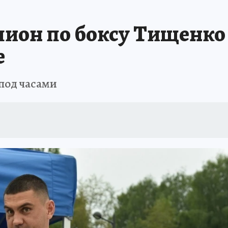
А СЕБЕ
он по боксу Тищенко 
е
под часами